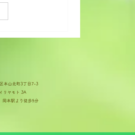
りまえ・・ってホント⁉
本山北町3丁目7-3
モト 3A
 岡本駅より徒歩5分