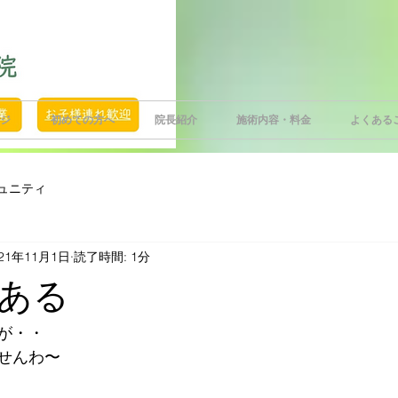
ジ
初めての方へ
院長紹介
施術内容・料金
よくある
ュニティ
021年11月1日
読了時間: 1分
ある
が・・
せんわ〜