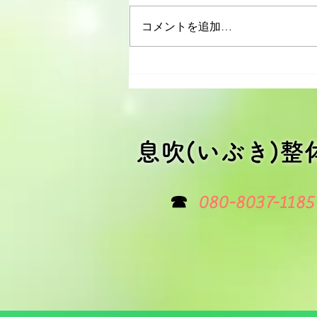
コメントを追加…
慢性疲労の整体施術で心も体
も軽やかに！
​息吹(いぶき)整
☎
080-8037-1185