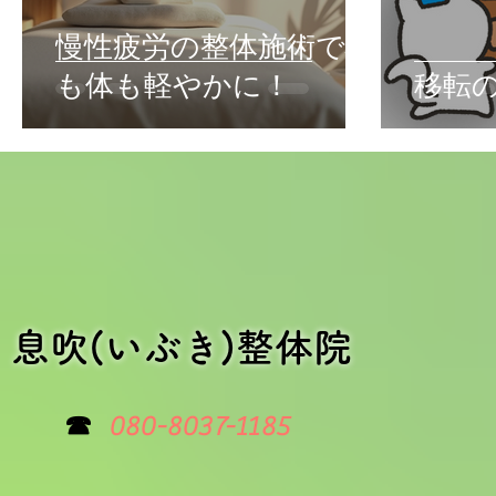
慢性疲労の整体施術で心
も体も軽やかに！
移転
​息吹(いぶき)整体院
☎
080-8037-1185